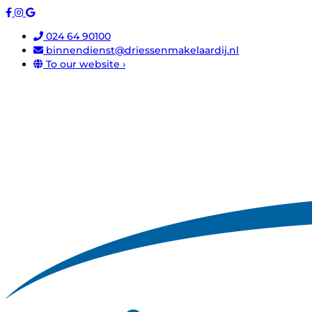
024 64 90100
binnendienst@driessenmakelaardij.nl
To our website ›